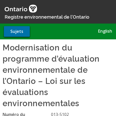
Aller
au
contenu
Registre environnemental de l'Ontario
principal
English
Sujets
Modernisation du
programme d’évaluation
environnementale de
l’Ontario – Loi sur les
évaluations
environnementales
Numéro du
013-5102