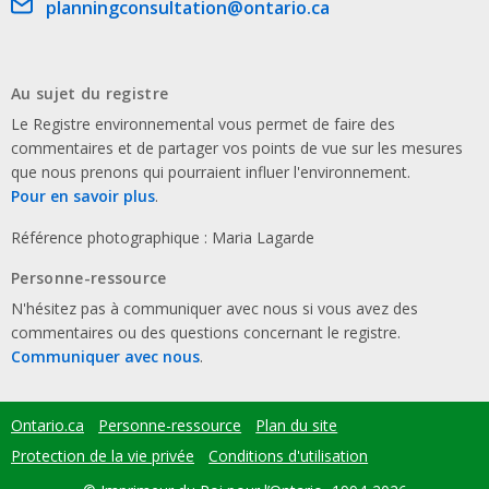
Email address
planningconsultation@ontario.ca
Au sujet du registre
Le Registre environnemental vous permet de faire des
commentaires et de partager vos points de vue sur les mesures
que nous prenons qui pourraient influer l'environnement.
Pour en savoir plus
.
Référence photographique : Maria Lagarde
Personne-ressource
N'hésitez pas à communiquer avec nous si vous avez des
commentaires ou des questions concernant le registre.
Communiquer avec nous
.
Ontario.ca
Personne-ressource
Plan du site
Footer
menu
Protection de la vie privée
Conditions d'utilisation