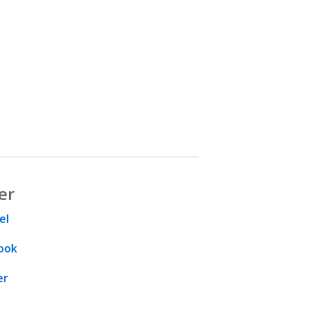
er
el
ook
er