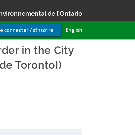
nvironnemental de l’Ontario
r
English
e connecter / s’inscrire
unt
u
er in the City
 de Toronto])