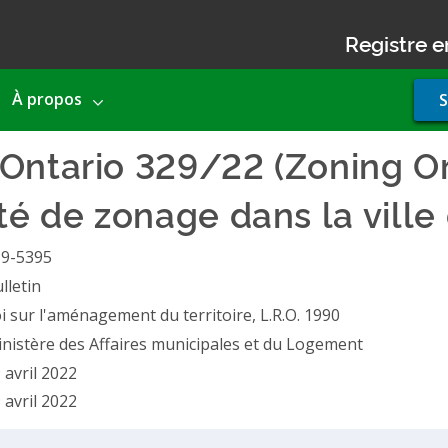
Registre e
Use
À propos
S
acco
men
Ontario 329/22 (Zoning Ord
té de zonage dans la ville
19-5395
lletin
i sur l'aménagement du territoire, L.R.O. 1990
nistère des Affaires municipales et du Logement
 avril 2022
 avril 2022