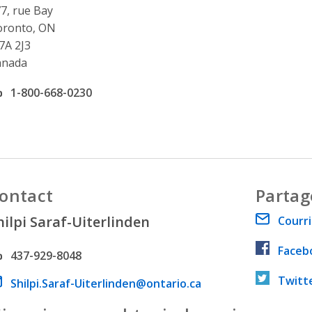
7, rue Bay
oronto, ON
7A 2J3
anada
ffice phone number
1-800-668-0230
ontact
Partag
hilpi Saraf-Uiterlinden
Courri
Faceb
hone number
437-929-8048
Twitt
ail address
Shilpi.Saraf-Uiterlinden@ontario.ca