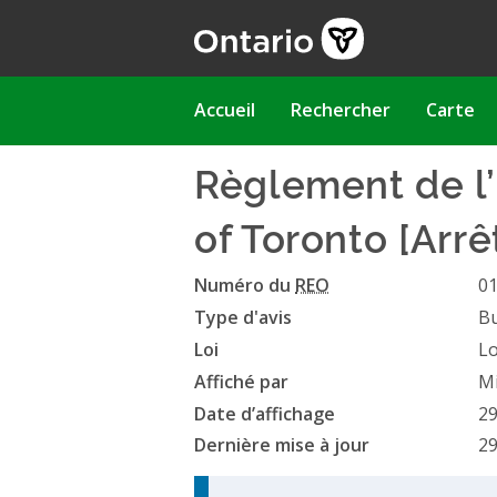
Aller
au
contenu
principal
Main
Accueil
Rechercher
Carte
navigation
Règlement de l’
of Toronto [Arrê
Numéro du
REO
0
Type d'avis
Bu
Loi
Lo
Affiché par
Mi
Date d’affichage
29
Dernière mise à jour
29