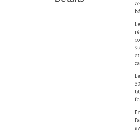
te
bâ
L
ré
co
su
et
ca
L
30
ti
fo
En
l’
av