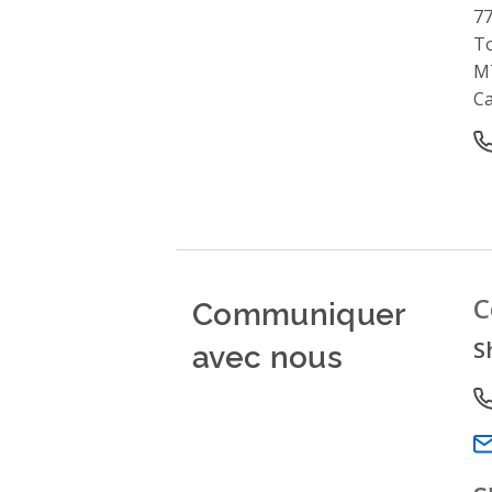
77
T
M
C
O
Communiquer
C
avec nous
S
P
Em