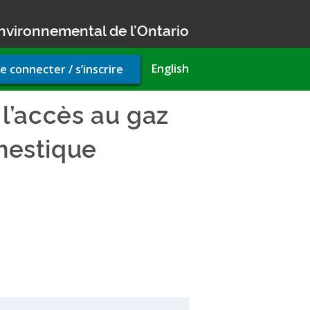
nvironnemental de l’Ontario
r
English
e connecter / s’inscrire
unt
u
 l’accès au gaz
omestique