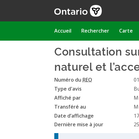
Aller
au
contenu
principal
Main
Accueil
Rechercher
Carte
navigation
Consultation sur
naturel et l’ac
Numéro du
REO
0
Type d'avis
Bu
Affiché par
Mi
Transféré au
Mi
Date d’affichage
17
Dernière mise à jour
25