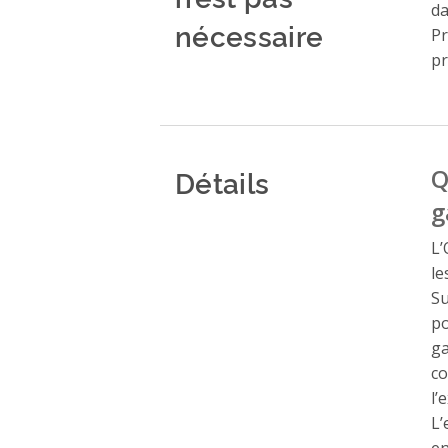
da
nécessaire
Pr
pr
Détails
Q
g
L’
le
Su
po
ga
co
l’
L’