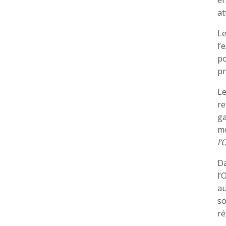
en
at
Le
l’
po
pr
Le
re
ga
mo
l’
Da
l’
au
so
ré