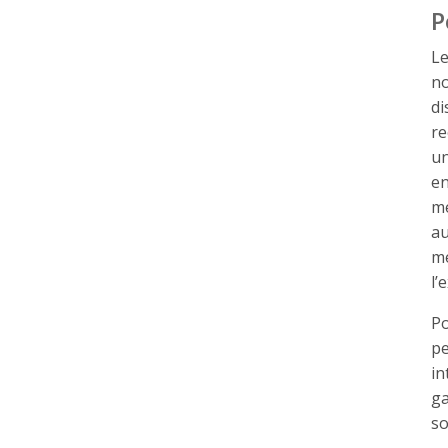
P
Le
no
di
re
un
en
me
au
me
l’
Po
pe
in
ga
so