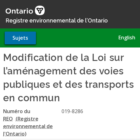
Aller
au
contenu
Registre environnemental de l'Ontario
principal
English
Sujets
Modification de la Loi sur
l’aménagement des voies
publiques et des transports
en commun
Numéro du
019-8286
REO