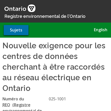
Aller
au
contenu
Registre environnemental de l'Ontario
principal
English
Sujets
Nouvelle exigence pour les
centres de données
cherchant à être raccordés
au réseau électrique en
Ontario
Numéro du
025-1001
REO