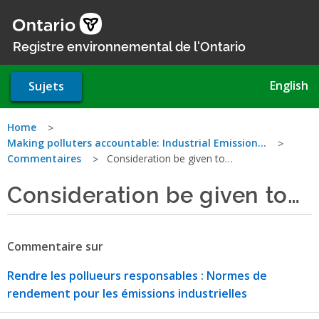
Aller
au
contenu
Registre environnemental de l'Ontario
principal
English
Sujets
Vous
Home
Making polluters accountable: Industrial Emission…
êtes
Commentaires
Consideration be given to…
ici
Consideration be given to…
Commentaire sur
Rendre les pollueurs responsables : Normes de
rendement pour les émissions industrielles