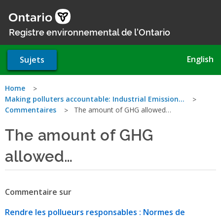
Aller
au
contenu
Registre environnemental de l'Ontario
principal
English
Sujets
Vous
Home
Making polluters accountable: Industrial Emission…
êtes
Commentaires
The amount of GHG allowed…
ici
The amount of GHG
allowed…
Commentaire sur
Rendre les pollueurs responsables : Normes de