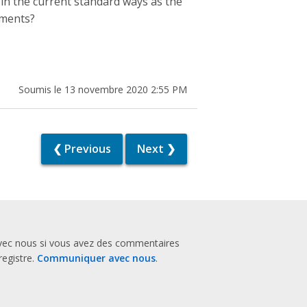
in the current standard ways as the
sments?
Soumis le 13 novembre 2020 2:55 PM
❮ Previous
Next ❯
vec nous si vous avez des commentaires
registre.
Communiquer avec nous
.