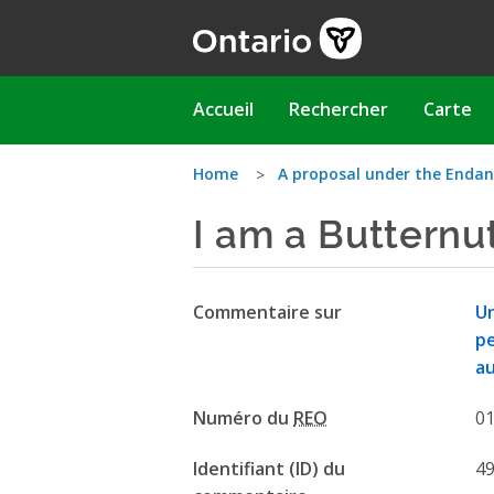
Aller
au
contenu
principal
Main
Accueil
Rechercher
Carte
navigation
Vous
Home
A proposal under the Endan
I am a Butternu
êtes
ici
Commentaire sur
Un
pe
au
Numéro du
REO
0
Identifiant (ID) du
4