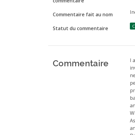
commentaire
In
Commentaire fait au nom
C
Statut du commentaire
Commentaire
I 
in
ne
pe
pr
ba
an
Wh
A
an