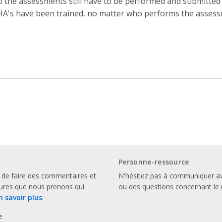
 the assessments still have to be performed and submitted 
A's have been trained, no matter who performs the asses
Personne-ressource
 de faire des commentaires et
N'hésitez pas à communiquer a
sures que nous prenons qui
ou des questions concernant le 
n savoir plus
.
e