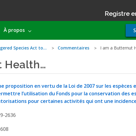
Registre e
Use
À propos
S
acco
men
gered Species Act to…
Commentaires
I am a Butternut 
t Health…
e proposition en vertu de la Loi de 2007 sur les espèces e
rmettre l’utilisation du Fonds pour la conservation des esp
torisations pour certaines activités qui ont une incidence
19-2636
9608