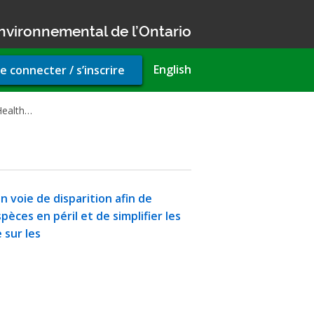
nvironnemental de l’Ontario
r
English
e connecter / s’inscrire
unt
u
Health…
n voie de disparition afin de
èces en péril et de simplifier les
 sur les