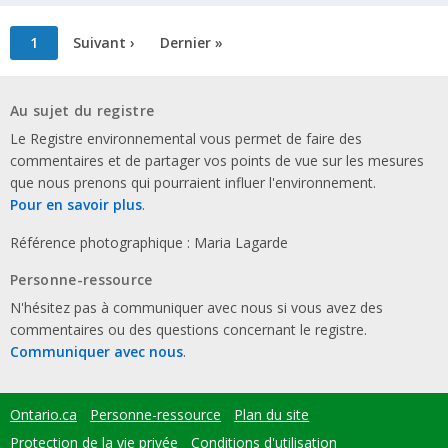
Pagination
Page
1
Page
Suivant ›
Dernière
Dernier »
courante
suivante
page
Au sujet du registre
Le Registre environnemental vous permet de faire des
commentaires et de partager vos points de vue sur les mesures
que nous prenons qui pourraient influer l'environnement.
Pour en savoir plus
.
Référence photographique : Maria Lagarde
Personne-ressource
N'hésitez pas à communiquer avec nous si vous avez des
commentaires ou des questions concernant le registre.
Communiquer avec nous
.
Ontario.ca
Personne-ressource
Plan du site
Footer
menu
Protection de la vie privée
Conditions d'utilisation