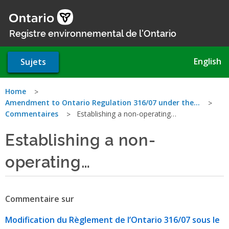
Aller
au
contenu
Registre environnemental de l'Ontario
principal
English
Sujets
Vous
Home
Amendment to Ontario Regulation 316/07 under the…
êtes
Commentaires
Establishing a non-operating…
ici
Establishing a non-
operating…
Commentaire sur
Modification du Règlement de l’Ontario 316/07 sous le