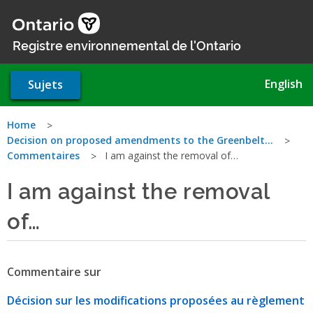
Aller
au
contenu
Registre environnemental de l'Ontario
principal
English
Sujets
Vous
Home
Decision on proposed amendments to the Greenbelt…
êtes
Commentaires
I am against the removal of…
ici
I am against the removal
of…
Commentaire sur
Décision sur les modifications proposées au règlement