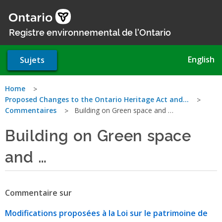
Aller
au
contenu
Registre environnemental de l'Ontario
principal
English
Sujets
Vous
Home
Proposed Changes to the Ontario Heritage Act and…
êtes
Commentaires
Building on Green space and …
ici
Building on Green space
and …
Commentaire sur
Modifications proposées à la Loi sur le patrimoine de