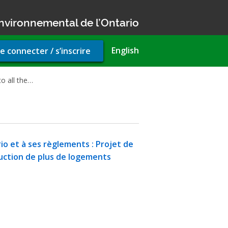
nvironnemental de l’Ontario
r
English
e connecter / s’inscrire
unt
u
o all the…
rio et à ses règlements : Projet de
truction de plus de logements