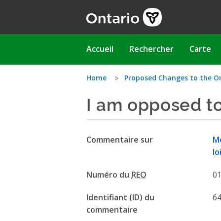
Aller
au
contenu
principal
Main
Accueil
Rechercher
Carte
navigation
Vous
Home
Proposed Changes to the O
I am opposed to
êtes
ici
Commentaire sur
Mo
lo
Numéro du
REO
0
Identifiant (ID) du
6
commentaire