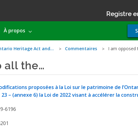
Registre e
Use
À propos
S
acco
men
ntario Heritage Act and…
Commentaires
I am opposed t
 all the…
difications proposées à la Loi sur le patrimoine de l’Onta
i 23 – (annexe 6) la Loi de 2022 visant à accélérer la cons
19-6196
4201