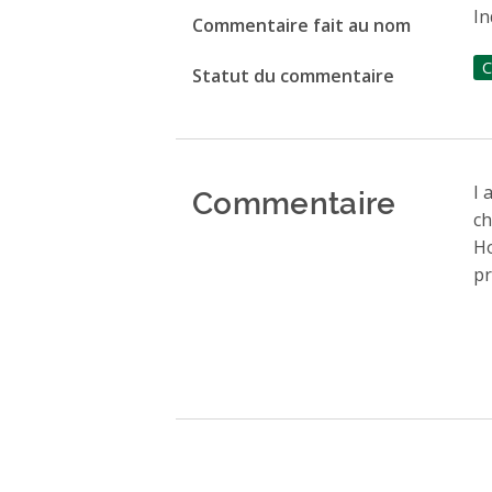
In
Commentaire fait au nom
C
Statut du commentaire
Commentaire
I 
ch
H
pr