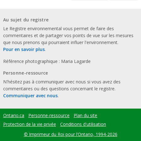
Au sujet du registre
Le Registre environnemental vous permet de faire des
commentaires et de partager vos points de vue sur les mesures
que nous prenons qui pourraient influer l'environnement.
Pour en savoir plus
.
Référence photographique : Maria Lagarde
Personne-ressource
N'hésitez pas à communiquer avec nous si vous avez des
commentaires ou des questions concernant le registre.
Communiquer avec nous
.
Ontario.ca
Personne-ressource
Plan du site
Footer
menu
Protection de la vie privée
Conditions d'utilisation
© Imprimeur du Roi pour l’Ontario, 1994-2026