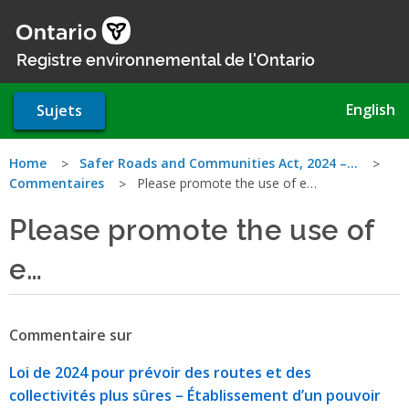
Aller
au
contenu
Registre environnemental de l'Ontario
principal
English
Sujets
Vous
Home
Safer Roads and Communities Act, 2024 –…
Commentaires
Please promote the use of e…
êtes
Please promote the use of
ici
e…
Commentaire sur
Loi de 2024 pour prévoir des routes et des
collectivités plus sûres – Établissement d’un pouvoir