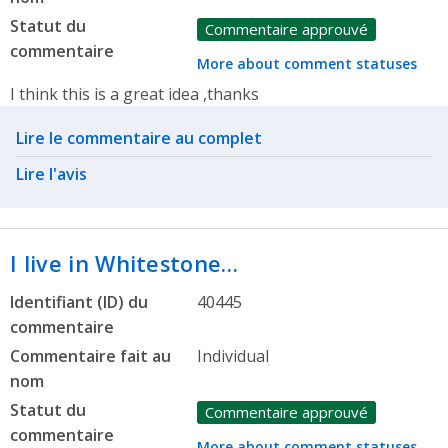
Statut du
Commentaire approuvé
commentaire
More about comment statuses
I think this is a great idea ,thanks
Related actions
Lire le commentaire au complet
Lire l'avis
I live in Whitestone…
Identifiant (ID) du
40445
commentaire
Commentaire fait au
Individual
nom
Statut du
Commentaire approuvé
commentaire
More about comment statuses