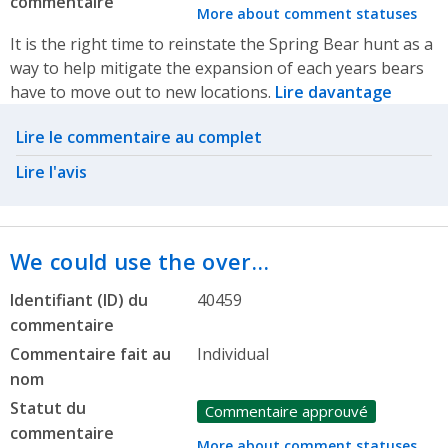
commentaire
More about comment statuses
It is the right time to reinstate the Spring Bear hunt as a
way to help mitigate the expansion of each years bears
have to move out to new locations.
Lire davantage
Related actions
Lire le commentaire au complet
Lire l'avis
We could use the over…
Identifiant (ID) du
40459
commentaire
Commentaire fait au
Individual
nom
Statut du
Commentaire approuvé
commentaire
More about comment statuses