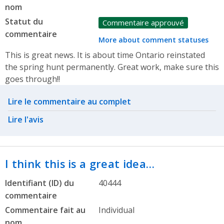
nom
Statut du
Commentaire approuvé
commentaire
More about comment statuses
This is great news. It is about time Ontario reinstated
the spring hunt permanently. Great work, make sure this
goes through!!
Related actions
Lire le commentaire au complet
Lire l'avis
I think this is a great idea…
Identifiant (ID) du
40444
commentaire
Commentaire fait au
Individual
nom