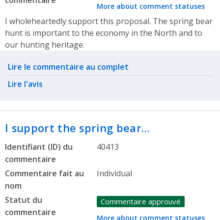
commentaire
More about comment statuses
I wholeheartedly support this proposal. The spring bear
hunt is important to the economy in the North and to
our hunting heritage.
Related actions
Lire le commentaire au complet
Lire l'avis
I support the spring bear…
Identifiant (ID) du
40413
commentaire
Commentaire fait au
Individual
nom
Statut du
Commentaire approuvé
commentaire
More about comment statuses