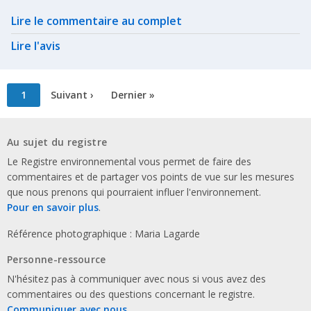
Related actions
Lire le commentaire au complet
Lire l'avis
Pagination
Page
1
Page
Suivant ›
Dernière
Dernier »
courante
suivante
page
Au sujet du registre
Le Registre environnemental vous permet de faire des
commentaires et de partager vos points de vue sur les mesures
que nous prenons qui pourraient influer l'environnement.
Pour en savoir plus
.
Référence photographique : Maria Lagarde
Personne-ressource
N'hésitez pas à communiquer avec nous si vous avez des
commentaires ou des questions concernant le registre.
Communiquer avec nous
.