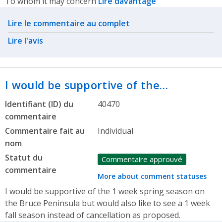
To whom it may concern
Lire davantage
Related actions
Lire le commentaire au complet
Lire l'avis
I would be supportive of the…
Identifiant (ID) du
40470
commentaire
Commentaire fait au
Individual
nom
Statut du
Commentaire approuvé
commentaire
More about comment statuses
I would be supportive of the 1 week spring season on
the Bruce Peninsula but would also like to see a 1 week
fall season instead of cancellation as proposed.