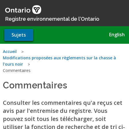
Aller
au
contenu
Registre environnemental de l'Ontario
principal
English
Sujets
Vous
Accueil
Modifications proposées aux règlements sur la chasse à
êtes
l'ours noir
Commentaires
ici
Commentaires
Consulter les commentaires qu'a reçus cet
avis par l'entremise du registre. Vous
pouvez soit tous les télécharger, soit
utiliser la fonction de recherche et de tri ci-