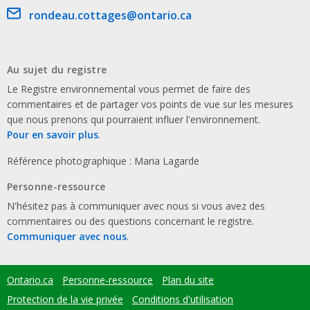
Email address
rondeau.cottages@ontario.ca
Au sujet du registre
Le Registre environnemental vous permet de faire des
commentaires et de partager vos points de vue sur les mesures
que nous prenons qui pourraient influer l'environnement.
Pour en savoir plus
.
Référence photographique : Maria Lagarde
Personne-ressource
N'hésitez pas à communiquer avec nous si vous avez des
commentaires ou des questions concernant le registre.
Communiquer avec nous
.
Ontario.ca
Personne-ressource
Plan du site
Footer
menu
Protection de la vie privée
Conditions d'utilisation