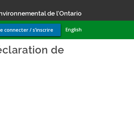
nvironnemental de l’Ontario
r
English
e connecter / s’inscrire
unt
u
éclaration de