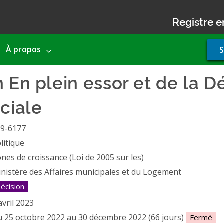
Registre e
Use
À propos
S
acco
men
 En plein essor et de la D
ciale
19-6177
litique
nes de croissance (Loi de 2005 sur les)
nistère des Affaires municipales et du Logement
écision
avril 2023
 25 octobre 2022 au 30 décembre 2022 (66 jours)
Fermé