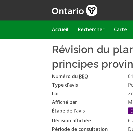
Aller
au
contenu
principal
Main
Accueil
Rechercher
Carte
navigation
Révision du plan
principes provin
Numéro du
REO
0
Type d'avis
Po
Loi
Zo
Affiché par
Mi
Étape de l'avis
D
Décision affichée
6 
Période de consultation
Du