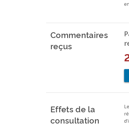
en
Commentaires
P
r
reçus
Effets de la
Le
ré
consultation
d’