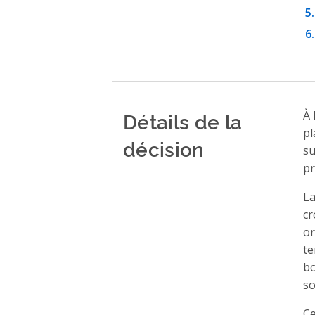
Détails de la
À 
pl
décision
su
pr
La
cr
or
te
bo
so
Ce