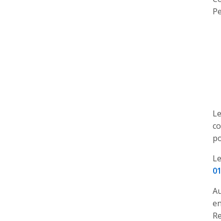
Pe
Le
co
po
Le
0
Au
en
Re