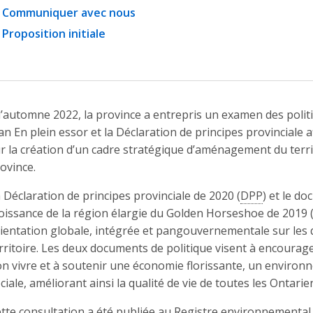
Communiquer avec nous
Proposition initiale
l’automne 2022, la province a entrepris un examen des polit
an En plein essor et la Déclaration de principes provinciale 
r la création d’un cadre stratégique d’aménagement du territo
ovince.
 Déclaration de principes provinciale de 2020 (
DPP
) et le d
oissance de la région élargie du Golden Horseshoe de 2019 
ientation globale, intégrée et pangouvernementale sur le
rritoire. Les deux documents de politique visent à encourager l
n vivre et à soutenir une économie florissante, un environn
ciale, améliorant ainsi la qualité de vie de toutes les Ontari
tte consultation a été publiée au Registre environnemental 