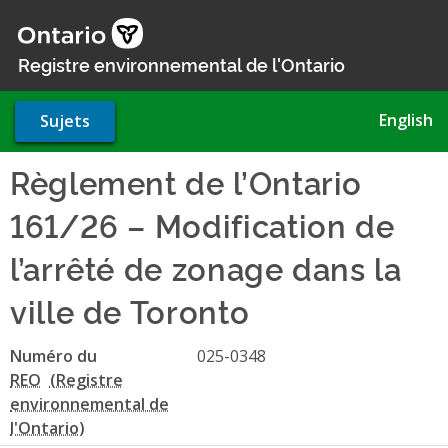
Aller
au
contenu
Registre environnemental de l'Ontario
principal
English
Sujets
Règlement de l’Ontario
161/26 – Modification de
l’arrêté de zonage dans la
ville de Toronto
Numéro du
025-0348
REO