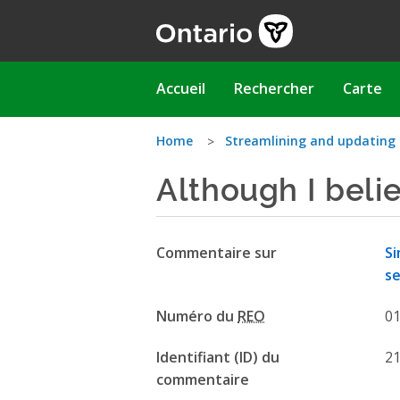
Aller
au
contenu
principal
Main
Accueil
Rechercher
Carte
navigation
Vous
Home
Streamlining and updating
Although I beli
êtes
ici
Commentaire sur
Si
se
Numéro du
REO
0
Identifiant (ID) du
2
commentaire