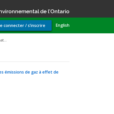
nvironnemental de l’Ontario
r
English
e connecter / s’inscrire
unt
u
hat…
es émissions de gaz à effet de