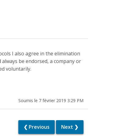
cols I also agree in the elimination
uld always be endorsed, a company or
ed voluntarily.
Soumis le 7 février 2019 3:29 PM
❮ Previous
Next ❯