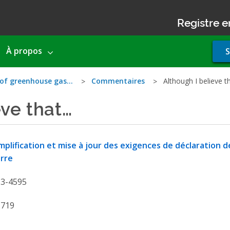
Registre e
Use
À propos
S
acco
men
 of greenhouse gas…
Commentaires
Although I believe t
eve that…
mplification et mise à jour des exigences de déclaration d
rre
13-4595
1719