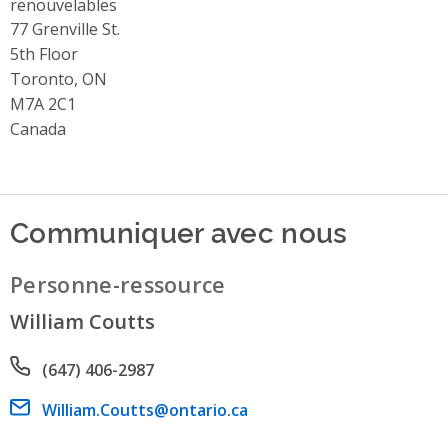
renouvelables
Address
77 Grenville St.
5th Floor
Toronto, ON
M7A 2C1
Canada
Communiquer avec nous
Personne-ressource
William Coutts
Phone number
(647) 406-2987
Email address
William.Coutts@ontario.ca