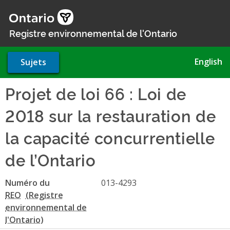
Aller
au
contenu
Registre environnemental de l'Ontario
principal
English
Sujets
Projet de loi 66 : Loi de
2018 sur la restauration de
la capacité concurrentielle
de l’Ontario
Numéro du
013-4293
REO