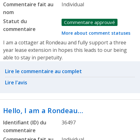
Commentaire fait au
Individual
nom
Statut du
Commentaire approuvé
commentaire
More about comment statuses
I am a cottager at Rondeau and fully support a three
year lease extension in hopes this leads to our being
able to stay in perpetuity.
Related actions
Lire le commentaire au complet
Lire l'avis
Hello, I am a Rondeau…
Identifiant (ID) du
36497
commentaire
Commentaire fait au
Individual