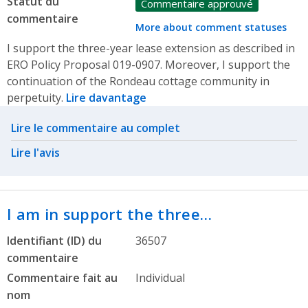
Statut du
Commentaire approuvé
commentaire
More about comment statuses
I support the three-year lease extension as described in
ERO Policy Proposal 019-0907. Moreover, I support the
continuation of the Rondeau cottage community in
perpetuity.
Lire davantage
Related actions
Lire le commentaire au complet
Lire l'avis
I am in support the three…
Identifiant (ID) du
36507
commentaire
Commentaire fait au
Individual
nom