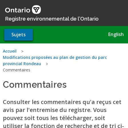
Aller
au
contenu
Registre environnemental de l'Ontario
principal
English
Sujets
Vous
Accueil
Modifications proposées au plan de gestion du parc
êtes
provincial Rondeau
Commentaires
ici
Commentaires
Consulter les commentaires qu'a reçus cet
avis par l'entremise du registre. Vous
pouvez soit tous les télécharger, soit
utiliser la fonction de recherche et de tri ci-