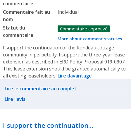
commentaire
Commentaire fait au
Individual
nom
Statut du
Commentaire approuvé
commentaire
More about comment statuses
I support the continuation of the Rondeau cottage
community in perpetuity. I support the three-year lease
extension as described in ERO Policy Proposal 019-0907.
This lease extension should be granted automatically to
all existing leaseholders.
Lire davantage
Related actions
Lire le commentaire au complet
Lire l'avis
I support the continuation…