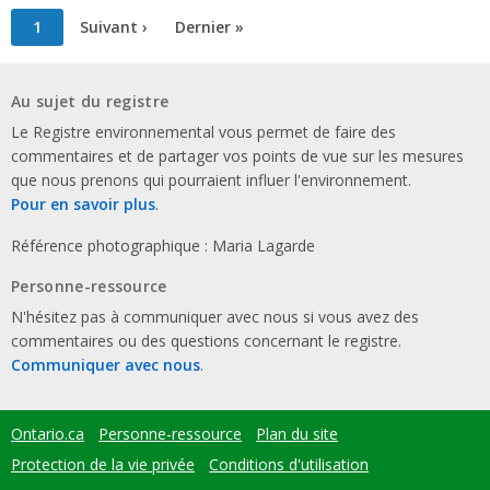
Pagination
Page
1
Page
Suivant ›
Dernière
Dernier »
courante
suivante
page
Au sujet du registre
Le Registre environnemental vous permet de faire des
commentaires et de partager vos points de vue sur les mesures
que nous prenons qui pourraient influer l'environnement.
Pour en savoir plus
.
Référence photographique : Maria Lagarde
Personne-ressource
N'hésitez pas à communiquer avec nous si vous avez des
commentaires ou des questions concernant le registre.
Communiquer avec nous
.
Ontario.ca
Personne-ressource
Plan du site
Footer
menu
Protection de la vie privée
Conditions d'utilisation