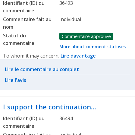
Identifiant (ID) du
36493
commentaire
Commentaire fait au
Individual
nom
Statut du
Commentaire approuvé
commentaire
More about comment statuses
To whom it may concern;
Lire davantage
Related actions
Lire le commentaire au complet
Lire l'avis
I support the continuation…
Identifiant (ID) du
36494
commentaire
Commentaire fait au
Individual