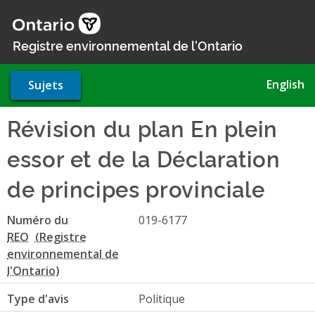
Aller
au
contenu
Registre environnemental de l'Ontario
principal
English
Sujets
Révision du plan En plein
essor et de la Déclaration
de principes provinciale
Numéro du
019-6177
REO
Type d'avis
Politique