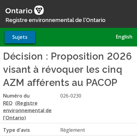
Aller
au
contenu
Registre environnemental de l'Ontario
principal
English
Sujets
Décision : Proposition 2026
visant à révoquer les cinq
AZM afférents au PACOP
Numéro du
026-0230
REO
Type d'avis
Règlement