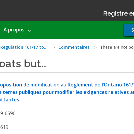
Registre e
Use
À propos
S
acco
men
 Regulation 161/17 to…
Commentaires
These are not bo
oats but…
oposition de modification au Règlement de l’Ontario 161/17
s terres publiques pour modifier les exigences relatives
ottantes
19-6590
2619