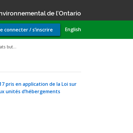
nvironnemental de l’Ontario
r
English
e connecter / s’inscrire
unt
u
ats but…
 pris en application de la Loi sur
 aux unités d’hébergements