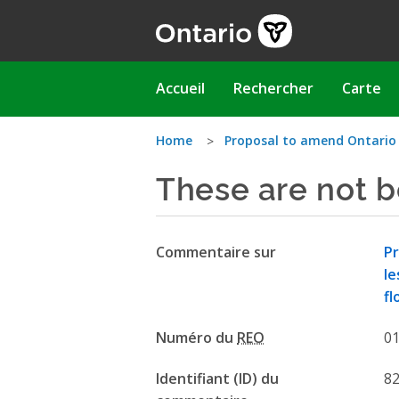
Aller
au
contenu
principal
Main
Accueil
Rechercher
Carte
navigation
Vous
Home
Proposal to amend Ontario
These are not b
êtes
ici
Commentaire sur
Pr
le
fl
Numéro du
REO
0
Identifiant (ID) du
8