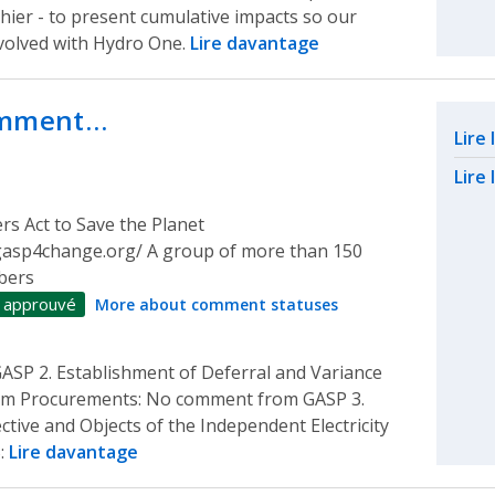
hier - to present cumulative impacts so our
volved with Hydro One.
Lire davantage
comment…
Rel
Lire
Lire 
s Act to Save the Planet
gasp4change.org/ A group of more than 150
bers
 approuvé
More about comment statuses
ASP 2. Establishment of Deferral and Variance
rom Procurements: No comment from GASP 3.
tive and Objects of the Independent Electricity
:
Lire davantage