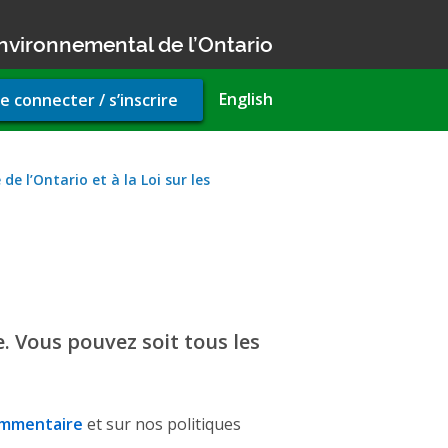
nvironnemental de l’Ontario
r
English
e connecter / s’inscrire
unt
u
de l’Ontario et à la Loi sur les
. Vous pouvez soit tous les
ommentaire
et sur nos politiques