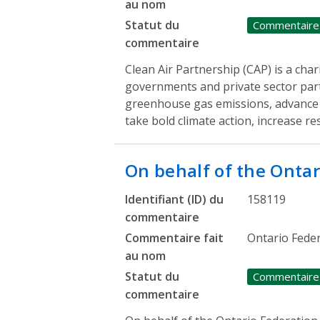
au nom
Statut du
Commentaire
commentaire
Clean Air Partnership (CAP) is a cha
governments and private sector par
greenhouse gas emissions, advance a
take bold climate action, increase re
On behalf of the Onta
Identifiant (ID) du
158119
commentaire
Commentaire fait
Ontario Feder
au nom
Statut du
Commentaire
commentaire