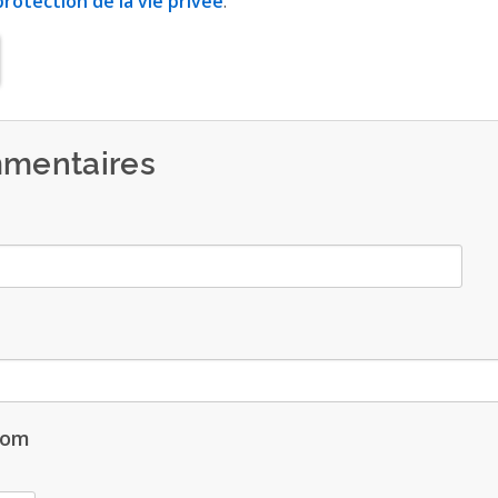
rotection de la vie privée
.
mentaires
nom