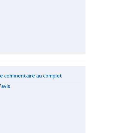
ated actions
 le commentaire au complet
l'avis