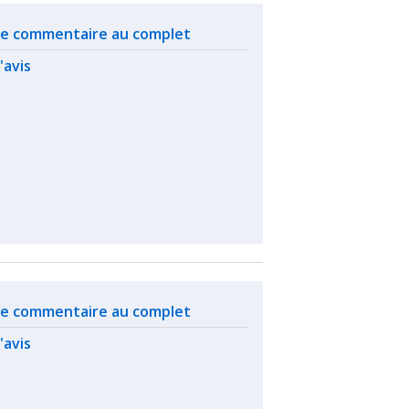
ated actions
 le commentaire au complet
l'avis
ated actions
 le commentaire au complet
l'avis