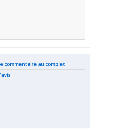
ated actions
 le commentaire au complet
l'avis