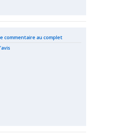
ated actions
 le commentaire au complet
l'avis