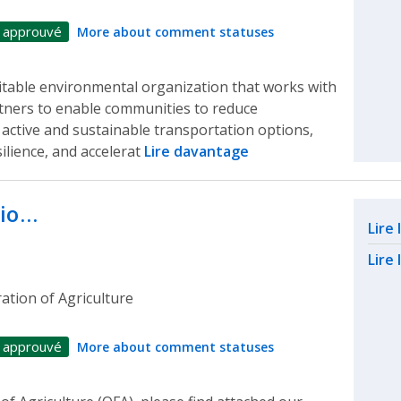
 approuvé
More about comment statuses
ritable environmental organization that works with
tners to enable communities to reduce
ctive and sustainable transportation options,
silience, and accelerat
Lire davantage
rio…
Rel
Lire
Lire 
ation of Agriculture
 approuvé
More about comment statuses