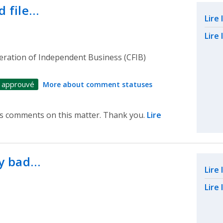
d file…
Rel
Lire
Lire 
eration of Independent Business (CFIB)
 approuvé
More about comment statuses
B's comments on this matter. Thank you.
Lire
ly bad…
Rel
Lire
Lire 