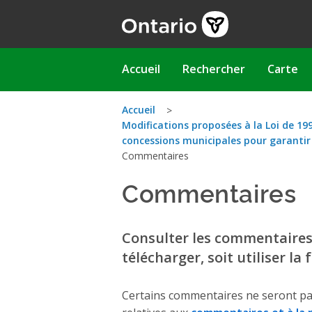
Aller
au
contenu
principal
Main
Accueil
Rechercher
Carte
navigation
Vous
Accueil
Modifications proposées à la Loi de 1998 
êtes
concessions municipales pour garantir 
Commentaires
ici
Commentaires
Consulter les commentaires q
télécharger, soit utiliser la
Certains commentaires ne seront pa