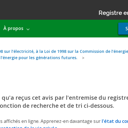
Registre e
Use
À propos
S
acco
men
sur l’électricité, à la Loi de 1998 sur la Commission de l’énergie 
l’énergie pour les générations futures.
u'a reçus cet avis par l'entremise du registre
 fonction de recherche et de tri ci-dessous.
s affichés en ligne. Apprenez-en davantage sur
l'état du c