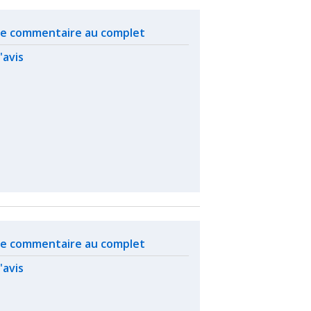
ated actions
 le commentaire au complet
l'avis
ated actions
 le commentaire au complet
l'avis