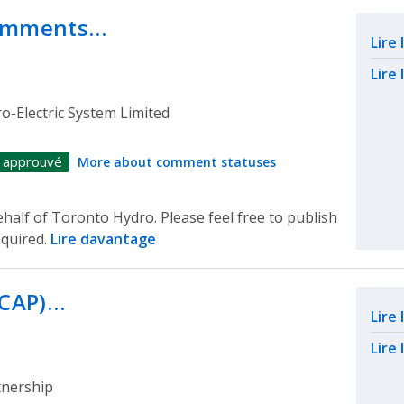
comments…
Rel
Lire
Lire 
-Electric System Limited
 approuvé
More about comment statuses
alf of Toronto Hydro. Please feel free to publish
equired.
Lire davantage
(CAP)…
Rel
Lire
Lire 
tnership