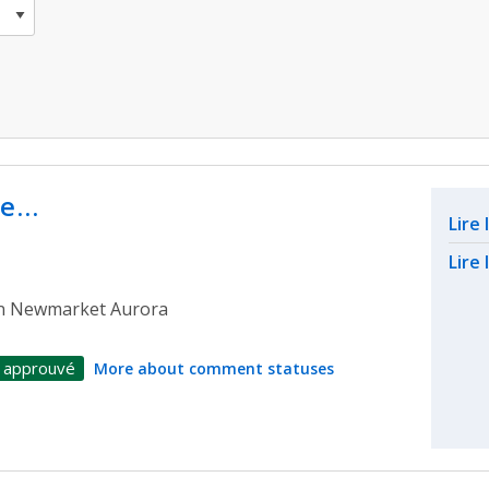
he…
Rel
Lire
Lire 
on Newmarket Aurora
 approuvé
More about comment statuses