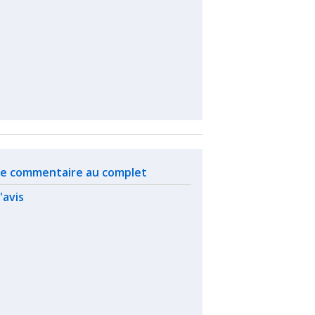
ated actions
 le commentaire au complet
l'avis