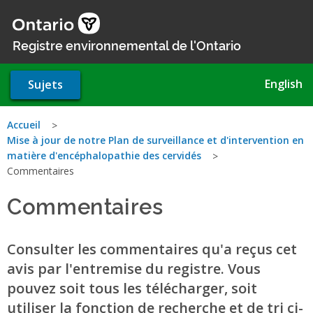
Aller
au
contenu
Registre environnemental de l'Ontario
principal
English
Sujets
Vous
Accueil
Mise à jour de notre Plan de surveillance et d'intervention en
êtes
matière d'encéphalopathie des cervidés
Commentaires
ici
Commentaires
Consulter les commentaires qu'a reçus cet
avis par l'entremise du registre. Vous
pouvez soit tous les télécharger, soit
utiliser la fonction de recherche et de tri ci-