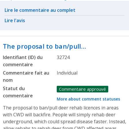
Related actions
Lire le commentaire au complet
Lire l'avis
The proposal to ban/pull…
Identifiant (ID) du
32724
commentaire
Commentaire fait au
Individual
nom
Statut du
Commentaire approuvé
commentaire
More about comment statuses
The proposal to ban/pull deer rehab licences in areas
with CWD will backfire. People will simply rehab deer
underground, which could spread disease faster. Instead,
allow rehabs to rehab deer from CWD affected areas