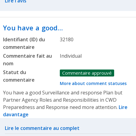
Lire l'avis
You have a good…
Identifiant (ID) du
32180
commentaire
Commentaire fait au
Individual
nom
Statut du
Commentaire approuvé
commentaire
More about comment statuses
You have a good Surveillance and response Plan but
Partner Agency Roles and Responsibilities in CWD
Preparedness and Response need more attention.
Lire
davantage
Related actions
Lire le commentaire au complet