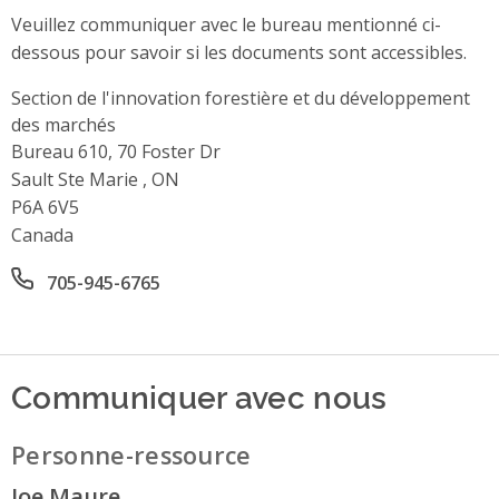
Veuillez communiquer avec le bureau mentionné ci-
dessous pour savoir si les documents sont accessibles.
Section de l'innovation forestière et du développement
des marchés
Address
Bureau 610, 70 Foster Dr
Sault Ste Marie , ON
P6A 6V5
Canada
Office phone number
705-945-6765
Communiquer avec nous
Personne-ressource
Joe Maure