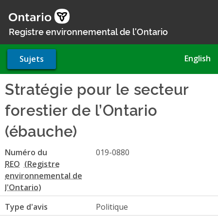
Aller
au
contenu
Registre environnemental de l'Ontario
principal
English
Sujets
Stratégie pour le secteur
forestier de l’Ontario
(ébauche)
Numéro du
019-0880
REO
Type d'avis
Politique