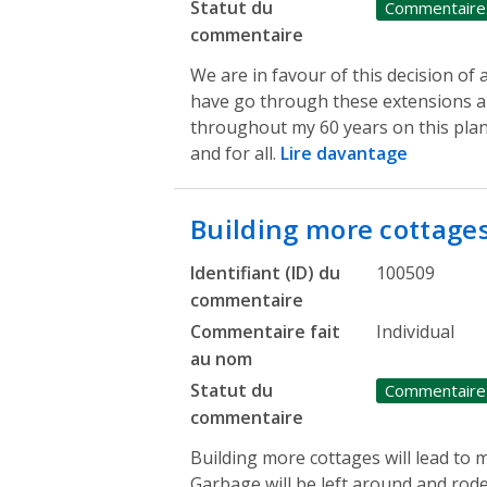
Statut du
Commentaire
commentaire
We are in favour of this decision of 
have go through these extensions al
throughout my 60 years on this plane
and for all.
Lire davantage
Building more cottages
Identifiant (ID) du
100509
commentaire
Commentaire fait
Individual
au nom
Statut du
Commentaire
commentaire
Building more cottages will lead to 
Garbage will be left around and rodenti