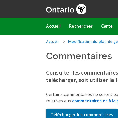
Aller
au
contenu
principal
Main
Accueil
Rechercher
Carte
navigation
Vous
Accueil
Modification du plan de ge
Commentaires
êtes
ici
Consulter les commentaires q
télécharger, soit utiliser la
Certains commentaires ne seront pa
relatives aux
commentaires et à la p
Télécharger les commentaires