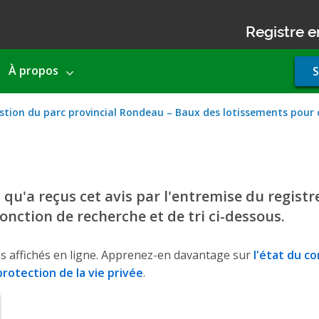
Registre e
Use
À propos
S
acco
men
stion du parc provincial Rondeau – Baux des lotissements pour 
u'a reçus cet avis par l'entremise du registre
 fonction de recherche et de tri ci-dessous.
s affichés en ligne. Apprenez-en davantage sur
l'état du c
rotection de la vie privée
.