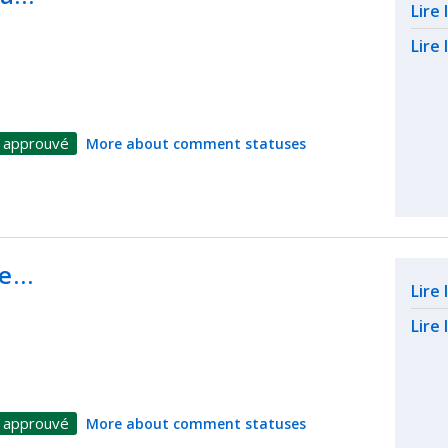
Rel
Lire
Lire 
 approuvé
More about comment statuses
he…
Rel
Lire
Lire 
 approuvé
More about comment statuses