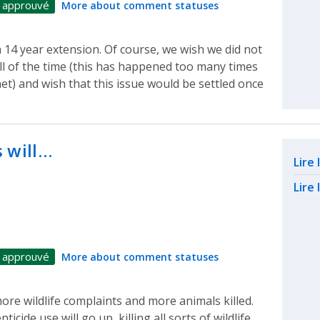
 approuvé
More about comment statuses
a 14 year extension. Of course, we wish we did not
l of the time (this has happened too many times
t) and wish that this issue would be settled once
 will…
Rel
Lire
Lire 
 approuvé
More about comment statuses
more wildlife complaints and more animals killed.
cide use will go up, killing all sorts of wildlife.