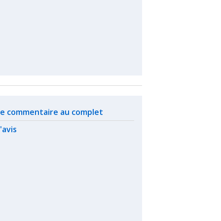
ated actions
 le commentaire au complet
l'avis