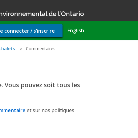
nvironnemental de l’Ontario
r
English
e connecter / s’inscrire
unt
u
chalets
Commentaires
. Vous pouvez soit tous les
ommentaire
et sur nos politiques