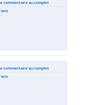
ated actions
 le commentaire au complet
l'avis
ated actions
 le commentaire au complet
l'avis