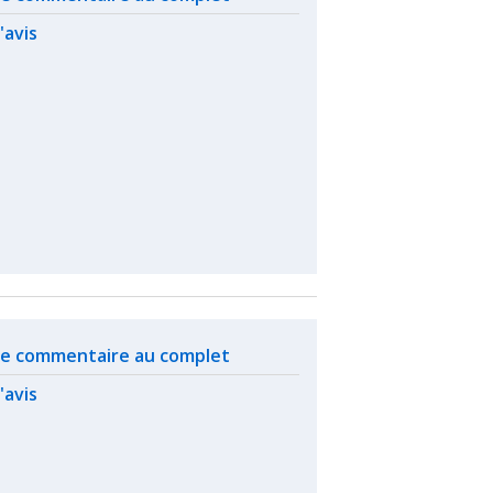
l'avis
ated actions
 le commentaire au complet
l'avis