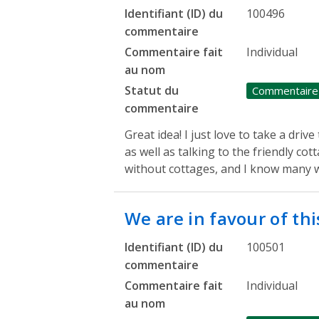
Identifiant (ID) du
100496
commentaire
Commentaire fait
Individual
au nom
Statut du
Commentaire
commentaire
Great idea! I just love to take a dri
as well as talking to the friendly co
without cottages, and I know many w
We are in favour of th
Identifiant (ID) du
100501
commentaire
Commentaire fait
Individual
au nom