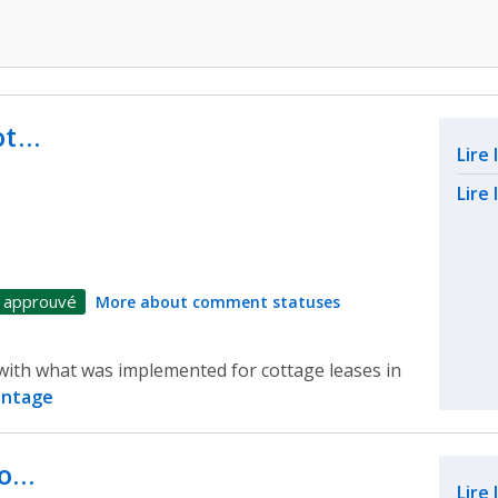
ot…
Rel
Lire
Lire 
 approuvé
More about comment statuses
 with what was implemented for cottage leases in
antage
to…
Rel
Lire