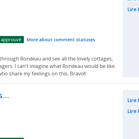
Lire 
 approuvé
More about comment statuses
ve through Rondeau and see all the lovely cottages,
ttagers. I can't imagine what Rondeau would be like
ho share my feelings on this. Bravo!!
is…
Rel
Lire
Lire 