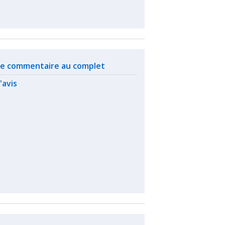
ated actions
 le commentaire au complet
l'avis