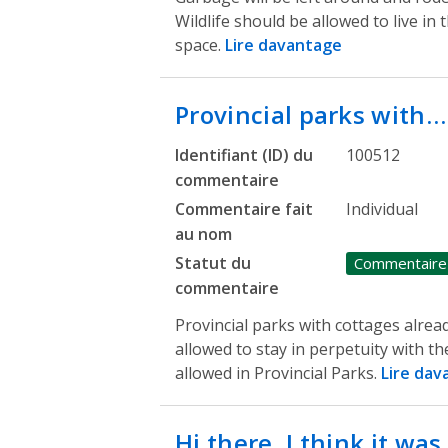
Wildlife should be allowed to live i
space.
Lire davantage
Provincial parks with…
Identifiant (ID) du
100512
commentaire
Commentaire fait
Individual
au nom
Statut du
Commentaire
commentaire
Provincial parks with cottages alre
allowed to stay in perpetuity with t
allowed in Provincial Parks.
Lire dav
Hi there, I think it wa