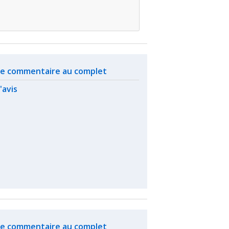
ated actions
 le commentaire au complet
l'avis
ated actions
 le commentaire au complet