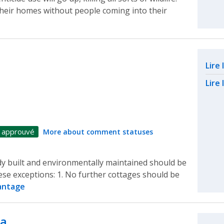
n their homes without people coming into their
Rel
Lire
Lire 
 approuvé
More about comment statuses
ady built and environmentally maintained should be
hese exceptions: 1. No further cottages should be
antage
s a…