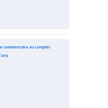
ated actions
 le commentaire au complet
l'avis