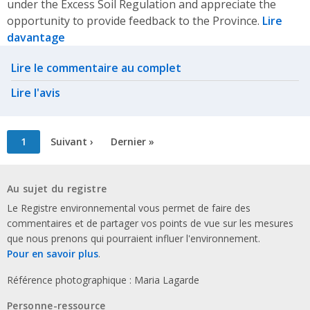
under the Excess Soil Regulation and appreciate the
opportunity to provide feedback to the Province.
Lire
davantage
Related actions
Lire le commentaire au complet
Lire l'avis
Pagination
Page
1
Page
Suivant ›
Dernière
Dernier »
courante
suivante
page
Au sujet du registre
Le Registre environnemental vous permet de faire des
commentaires et de partager vos points de vue sur les mesures
que nous prenons qui pourraient influer l'environnement.
Pour en savoir plus
.
Référence photographique : Maria Lagarde
Personne-ressource