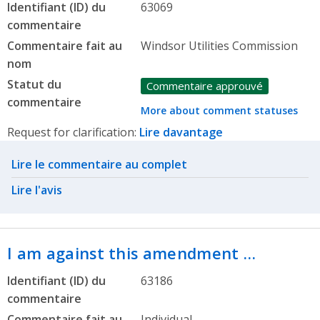
Identifiant (ID) du
63069
commentaire
Commentaire fait au
Windsor Utilities Commission
nom
Statut du
Commentaire approuvé
commentaire
More about comment statuses
Request for clarification:
Lire davantage
Related actions
Lire le commentaire au complet
Lire l'avis
I am against this amendment …
Identifiant (ID) du
63186
commentaire
Commentaire fait au
Individual