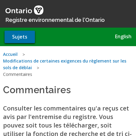
Aller
au
contenu
Registre environnemental de l'Ontario
principal
English
Sujets
Vous
Accueil
Modifications de certaines exigences du règlement sur les
êtes
sols de déblai
Commentaires
ici
Commentaires
Consulter les commentaires qu'a reçus cet
avis par l'entremise du registre. Vous
pouvez soit tous les télécharger, soit
utiliser la fonction de recherche et de tri ci-