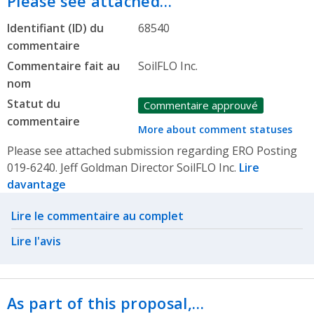
Please see attached…
Identifiant (ID) du
68540
commentaire
Commentaire fait au
SoilFLO Inc.
nom
Statut du
Commentaire approuvé
commentaire
More about comment statuses
Please see attached submission regarding ERO Posting
019-6240. Jeff Goldman Director SoilFLO Inc.
Lire
davantage
Related actions
Lire le commentaire au complet
Lire l'avis
As part of this proposal,…