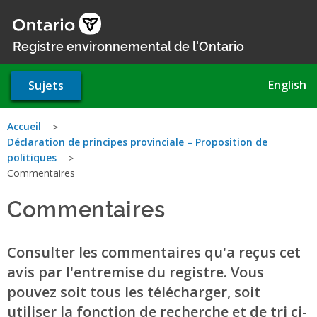
Aller
au
contenu
Registre environnemental de l'Ontario
principal
English
Sujets
Vous
Accueil
Déclaration de principes provinciale – Proposition de
êtes
politiques
Commentaires
ici
Commentaires
Consulter les commentaires qu'a reçus cet
avis par l'entremise du registre. Vous
pouvez soit tous les télécharger, soit
utiliser la fonction de recherche et de tri ci-