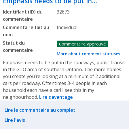
Emphasis needs to be put in…
Identifiant (ID) du
32673
commentaire
Commentaire fait au
Individual
nom
Statut du
Commentaire approuvé
commentaire
More about comment statuses
Emphasis needs to be put in the roadways, public transit
in the GTO area of southern Ontario. The more homes
you create you’re looking at a minimum of 2 additional
cars per roadway. Oftentimes 3-4 people in each
household each have a car! I see this in my
neighbourhood.
Lire davantage
Related actions
Lire le commentaire au complet
Lire l'avis