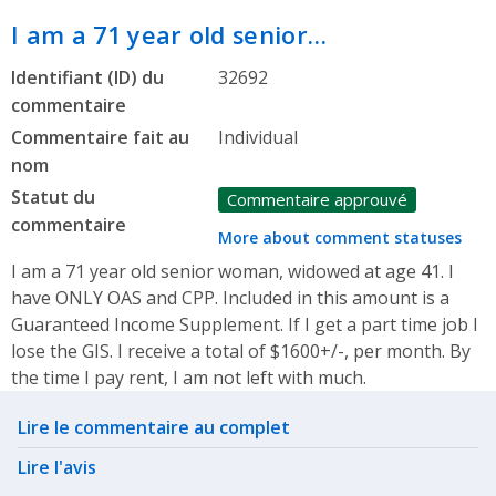
I am a 71 year old senior…
Identifiant (ID) du
32692
commentaire
Commentaire fait au
Individual
nom
Statut du
Commentaire approuvé
commentaire
More about comment statuses
I am a 71 year old senior woman, widowed at age 41. I
have ONLY OAS and CPP. Included in this amount is a
Guaranteed Income Supplement. If I get a part time job I
lose the GIS. I receive a total of $1600+/-, per month. By
the time I pay rent, I am not left with much.
Related actions
Lire le commentaire au complet
Lire l'avis