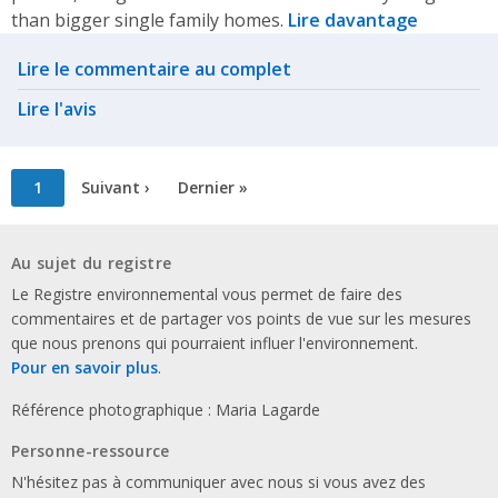
than bigger single family homes.
Lire davantage
Related actions
Lire le commentaire au complet
Lire l'avis
Pagination
Page
1
Page
Suivant ›
Dernière
Dernier »
courante
suivante
page
Au sujet du registre
Le Registre environnemental vous permet de faire des
commentaires et de partager vos points de vue sur les mesures
que nous prenons qui pourraient influer l'environnement.
Pour en savoir plus
.
Référence photographique : Maria Lagarde
Personne-ressource
N'hésitez pas à communiquer avec nous si vous avez des