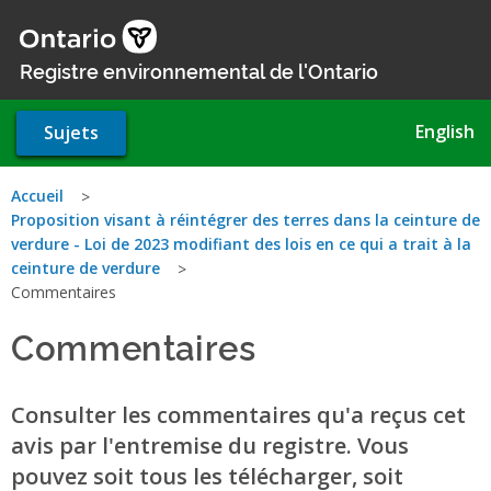
Aller
au
contenu
Registre environnemental de l'Ontario
principal
English
Sujets
Vous
Accueil
Proposition visant à réintégrer des terres dans la ceinture de
êtes
verdure - Loi de 2023 modifiant des lois en ce qui a trait à la
ceinture de verdure
ici
Commentaires
Commentaires
Consulter les commentaires qu'a reçus cet
avis par l'entremise du registre. Vous
pouvez soit tous les télécharger, soit