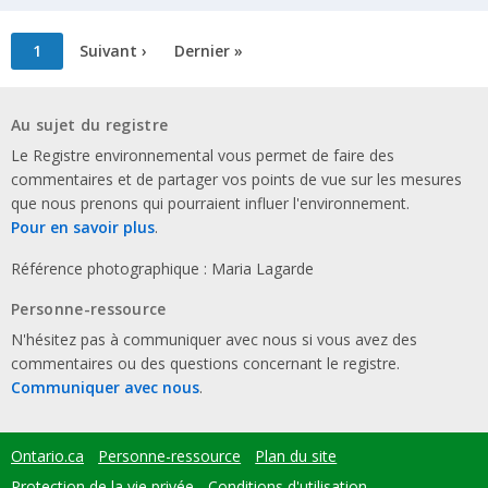
Pagination
Page
1
Page
Suivant ›
Dernière
Dernier »
courante
suivante
page
Au sujet du registre
Le Registre environnemental vous permet de faire des
commentaires et de partager vos points de vue sur les mesures
que nous prenons qui pourraient influer l'environnement.
Pour en savoir plus
.
Référence photographique : Maria Lagarde
Personne-ressource
N'hésitez pas à communiquer avec nous si vous avez des
commentaires ou des questions concernant le registre.
Communiquer avec nous
.
Ontario.ca
Personne-ressource
Plan du site
Footer
menu
Protection de la vie privée
Conditions d'utilisation