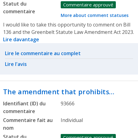
Statut du
Commentaire approuvé
commentaire
More about comment statuses
I would like to take this opportunity to comment on Bill
136 and the Greenbelt Statute Law Amendment Act 2023.
Lire davantage
Related actions
Lire le commentaire au complet
Lire l'avis
The amendment that prohibits…
Identifiant (ID) du
93666
commentaire
Commentaire fait au
Individual
nom
Statut du
Commentaire approuvé