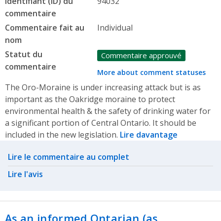
Identifiant (ID) du
94032
commentaire
Commentaire fait au
Individual
nom
Statut du
Commentaire approuvé
commentaire
More about comment statuses
The Oro-Moraine is under increasing attack but is as
important as the Oakridge moraine to protect
environmental health & the safety of drinking water for
a significant portion of Central Ontario. It should be
included in the new legislation.
Lire davantage
Related actions
Lire le commentaire au complet
Lire l'avis
As an informed Ontarian (as…